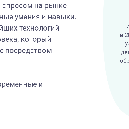
 спросом на рынке
ные умения и навыки.
йших технологий —
в 2
овека, который
у
ее посредством
де
об
овременные и