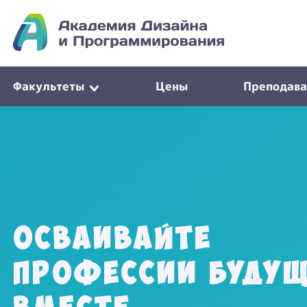
Факультеты
Цены
Преподава
Осваивайте
профессии буду